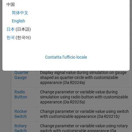
Gauge
horizontal gauge with customizable appearance
中国
Horizontal
Change parameter or variable value using
简体中文
Slider
horizontal slider with customizable appearance
English
Knob
Change parameter or variable value using knob
with customizable appearance
日本
(日本語)
한국
(한국어)
Lamp
Display color that reflects signal value on lamp
with customizable appearance
(Da R2021b)
Push
Change parameter or variable value using
Contatta l’ufficio locale
Button
button with customizable appearance
(Da
R2021b)
Quarter
Display signal value during simulation on gauge
Gauge
shaped as quarter-circle with customizable
appearance
(Da R2024a)
Radio
Change parameter or variable value during
Button
simulation using radio button with customizable
appearance
(Da R2025a)
Rocker
Change parameter or variable value using switch
Switch
with customizable appearance
(Da R2021b)
Rotary
Change parameter or variable value using rotary
Switch
switch with customizable appearance
(Da