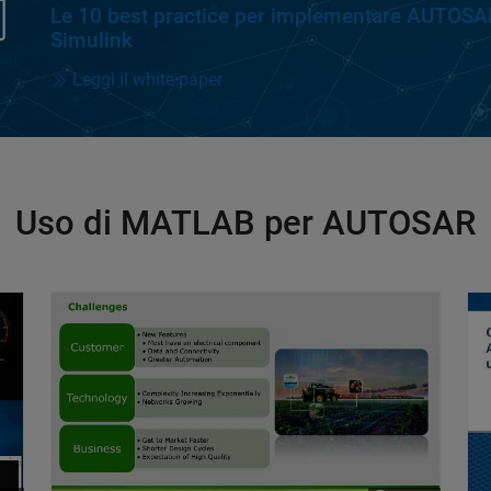
Le 10 best practice per implementare AUTOSAR
Simulink
Leggi il white paper
Uso di MATLAB per AUTOSAR
Model-Based applicato a un sistema di monitoraggio del
Sviluppo verticale di sistemi AUTOSAR presso Joh
Wo