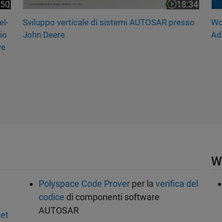
:50
18:34
deo dura 20:50
Il video dura
el-
Sviluppo verticale di sistemi AUTOSAR presso
Wo
io
John Deere
Ad
ve
W
Polyspace Code Prover
per la
verifica del
codice
di componenti software
AUTOSAR
et