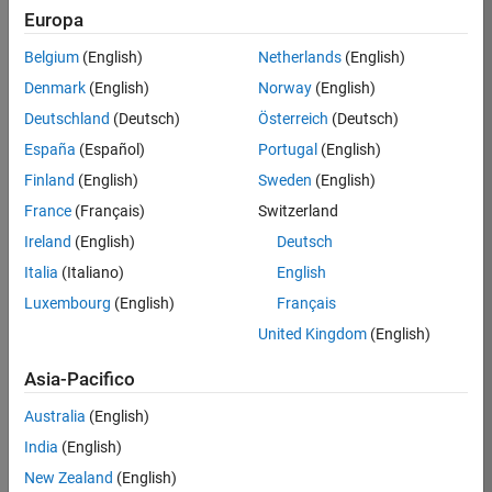
Requires Image Processing Toolbox
Europa
Parallel Computing Toolbox is required for
Belgium
(English)
Netherlands
(English)
functions that support GPU computing:
Denmark
(English)
Norway
(English)
,
vehicleDetectorFasterRCNN
, and
fastRCNNObjectDetectorMonoCamera
Deutschland
(Deutsch)
Österreich
(Deutsch)
.
fasterRCNNObjectDetectorMonoCamera
España
(Español)
Portugal
(English)
Simulink 3D Animation required for 3D simulation
Finland
(English)
Sweden
(English)
®
and visualization using Unreal Engine
(
only
France
(Français)
Switzerland
supported on Windows and Linux
).
Ireland
(English)
Deutsch
Deep Learning Toolbox required for the
vehicleDetectorFasterRCNN function
Italia
(Italiano)
English
RoadRunner, RoadRunner Scenario, and Simulink
Luxembourg
(English)
Français
required to simulate Simulink agents in
United Kingdom
(English)
RoadRunner Scenario
Asia-Pacifico
Eligible for Use with MATLAB Compiler and
Simulink Compiler
Australia
(English)
Yes - see details
India
(English)
New Zealand
(English)