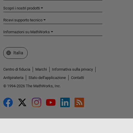
Scopri i nostri prodotti
Ricevi supporto tecnico
Informazioni su MathWorks
Seleziona un sito web
Italia
Centro di fiducia
Marchi
Informativa sulla privacy
Antipirateria
Stato dell'applicazione
Contatti
© 1994-2026 The MathWorks, Inc.