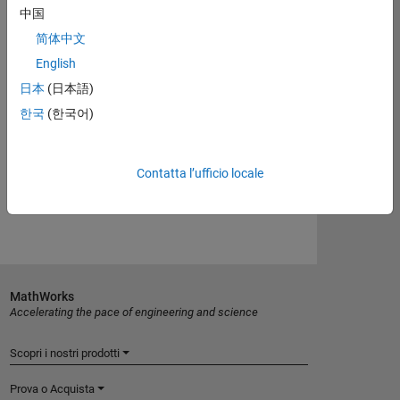
Eligible for Use with Parallel Computing
中国
Toolbox and MATLAB Parallel Server
简体中文
Yes
English
日本
(日本語)
Introduced in R2017a
한국
(한국어)
View requirements for another product:
Contatta l’ufficio locale
Select product
MathWorks
Accelerating the pace of engineering and science
Scopri i nostri prodotti
Prova o Acquista