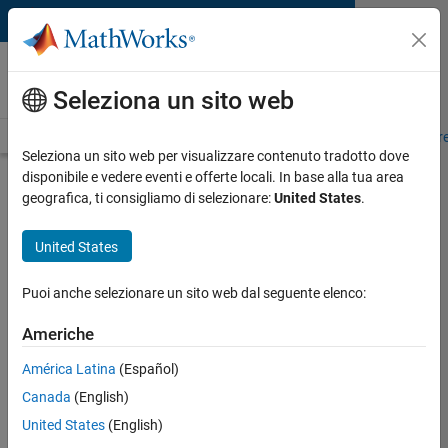
Vai al contenuto
MATLAB and Simulink
Requirements
Seleziona un sito web
System Requirements
Product Requirements
Road Map
Pr
Seleziona un sito web per visualizzare contenuto tradotto dove
disponibile e vedere eventi e offerte locali. In base alla tua area
Product Requirements &
geografica, ti consigliamo di selezionare:
United States
.
Platform Availability for
Automated Driving Toolbox
United States
Puoi anche selezionare un sito web dal seguente elenco:
Supported Platforms
Mac
,
Windows
,
Linux
Americhe
América Latina
(Español)
Product Requirements
Canada
(English)
Requires MATLAB
United States
(English)
Requires Computer Vision Toolbox