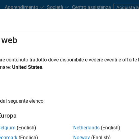
Apprendimento
Società
Centro assistenza
Acquista
ments
o web
Road Map
Previous Releases
tform Availability for Simulink
re contenuto tradotto dove disponibile e vedere eventi e offerte l
onare:
United States
.
dal seguente elenco:
Europa
Belgium
(English)
Netherlands
(English)
Denmark
(English)
Norway
(English)