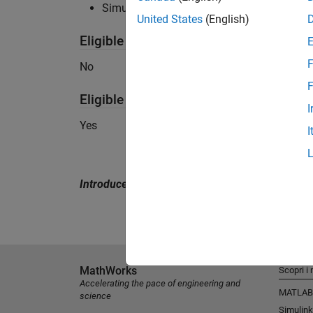
Simulink Test recommended for test suite
United States
(English)
Eligible for Use with MATLAB Compile
F
No
F
Eligible for Use with Parallel Computi
I
Yes
I
Introduced in R2017b
MathWorks
Scopri i 
Accelerating the pace of engineering and
MATLAB
science
Simulink