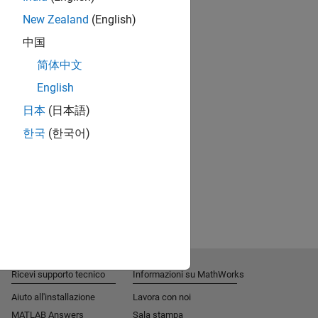
New Zealand
(English)
中国
简体中文
English
日本
(日本語)
한국
(한국어)
Ricevi supporto tecnico
Informazioni su MathWorks
Aiuto all'installazione
Lavora con noi
MATLAB Answers
Sala stampa