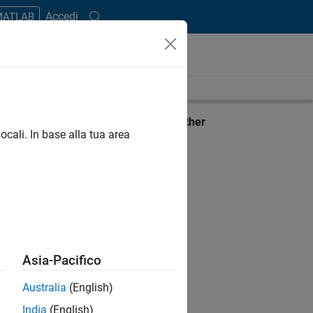
Accedi
 MATLAB
View requirements for another
ocali. In base alla tua area
product:
Select product
Asia-Pacifico
Australia
(English)
India
(English)