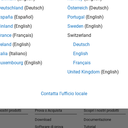
 coverage aggregation
Deutschland
(Deutsch)
Österreich
(Deutsch)
r and Simulink Compiler
España
(Español)
Portugal
(English)
inland
(English)
Sweden
(English)
rance
(Français)
Switzerland
ng Toolbox and MATLAB Parallel Server
reland
(English)
Deutsch
talia
(Italiano)
English
Luxembourg
(English)
Français
United Kingdom
(English)
Contatta l’ufficio locale
nostri prodotti
Prova o Acquista
Scopri i nostri prodotti
Download
Documentazione
Software di prova
Tutorial