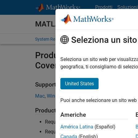
Vai al contenuto
Prodotti
Soluzioni
MATLAB and Simulink Require
Seleziona un sit
System Requirements
Product Requirements
Product Requirements & Pla
Seleziona un sito web per visualizza
Coverage
geografica, ti consigliamo di selezi
United States
Supported Platforms
Mac
,
Windows
,
Linux
Puoi anche selezionare un sito web 
Product Requirements
Americhe
Requires MATLAB
América Latina
(Español)
Requires Simulink
Canada
(English)