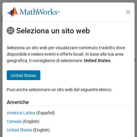
Vai al contenuto
MATLAB Help Center
Attiva/disattiva menu di navigazione off
Seleziona un sito web
Contenuto principale
Pagina iniziale della documentazione
Polinomi
MATLAB
Seleziona un sito web per visualizzare contenuto tradotto dove
Matematica
Adattamento della curva, radici, espansioni di frazioni parziali
disponibile e vedere eventi e offerte locali. In base alla tua area
Matematica elementare
I polinomi sono equazioni di una sola variabile con esponenti interi
geografica, ti consigliamo di selezionare:
United States
.
®
non negativi. MATLAB
rappresenta i polinomi con vettori
Categoria
numerici contenenti i coefficienti polinomiali ordinati per potenza
United States
Operazioni aritmetiche
2
decrescente. Ad esempio,
corrisponde a
x
- 4
x
+ 4
. Per
[1 -4 4]
Trigonometria
maggiori informazioni, vedere
Creazione e valutazione dei
Puoi anche selezionare un sito web dal seguente elenco:
Esponenti e logaritmi
polinomi
.
Numeri complessi
Americhe
Funzioni
Matematica discreta
América Latina
(Español)
Polinomi
Polynomial with specified roots or characteristic
poly
Canada
(English)
Funzioni speciali
polynomial
Costanti e matrici di prova
United States
(English)
Polynomial long division
(Da R2024a)
polydiv