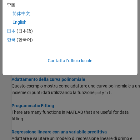
Questo esempio mostra come rappresentare un polinomio come
中国
vettore in MATLAB® e valutare il polinomio nei punti di interesse.
简体中文
Roots of Polynomials
English
Calculate polynomial roots numerically, graphically, or
日本
(日本語)
symbolically.
한국
(한국어)
Integrate and Differentiate Polynomials
This example shows how to use the
and
polyint
polyder
functions to analytically integrate or differentiate any polynomial
Contatta l’ufficio locale
represented by a vector of coefficients.
Adattamento della curva polinomiale
Questo esempio mostra come adattare una curva polinomiale a un
insieme di punti dati utilizzando la funzione
.
polyfit
Programmatic Fitting
There are many functions in MATLAB that are useful for data
fitting.
Regressione lineare con una variabile predittiva
Adattare e valutare un modello di regressione lineare di primo e