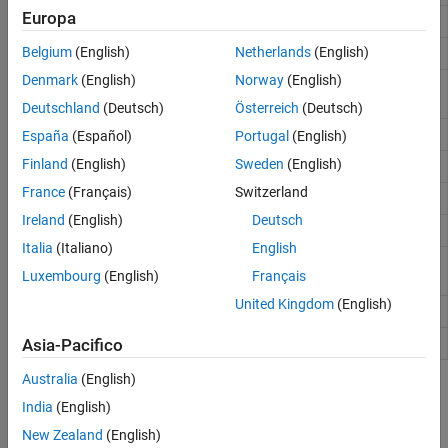
Europa
Polynomial eigenvalue problem
polyeig
Belgium
(English)
Netherlands
(English)
Adattamento della curva polinomiale
polyfit
Denmark
(English)
Norway
(English)
Partial fraction expansion (partial fraction
residue
decomposition)
Deutschland
(Deutsch)
Österreich
(Deutsch)
Radici polinomiali
roots
España
(Español)
Portugal
(English)
Finland
(English)
Sweden
(English)
Valutazione polinomiale
polyval
France
(Français)
Switzerland
Matrix polynomial evaluation
polyvalm
Ireland
(English)
Deutsch
Convoluzione e moltiplicazione polinomiale
conv
Italia
(Italiano)
English
Least-squares deconvolution and polynomial
deconv
Luxembourg
(English)
Français
division
United Kingdom
(English)
Polynomial integration
polyint
Polynomial differentiation
Asia-Pacifico
polyder
Australia
(English)
Argomenti
India
(English)
Creazione e valutazione dei polinomi
New Zealand
(English)