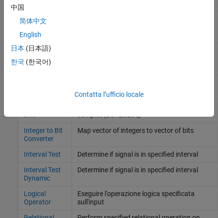
Increase
中国
Detect Rise
Detect rising edge when signal value
简体中文
Nonnegative
increases to nonnegative value, and its
English
previous value was strictly negative
日本
(日本語)
Detect Rise
Detect rising edge when signal value
Positive
increases to strictly positive value, and its
한국
(한국어)
previous value was nonpositive
Extract Bits
Output selection of contiguous bits from
input signal
Contatta l’ufficio locale
Float Extract
Extract bits from floating-point input
Bits
samples
(Da R2023a)
Integer to Bit
Map vector of integers to vector of bits
Converter
Interval Test
Determine if signal is in specified interval
Interval Test
Determine if signal is in specified interval
Dynamic
Logical
Eseguire l'operazione logica specificata
Operator
sull'input
Relational
Perform specified relational operation on