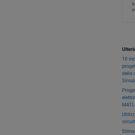
R
g
Ulteri
10 mod
proget
della
Simul
Proget
elettr
MATLA
Utili
circui
Stima 