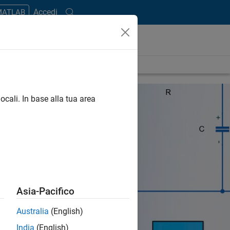
Accedi
 MATLAB
ocali. In base alla tua area
Asia-Pacifico
Australia
(English)
India
(English)