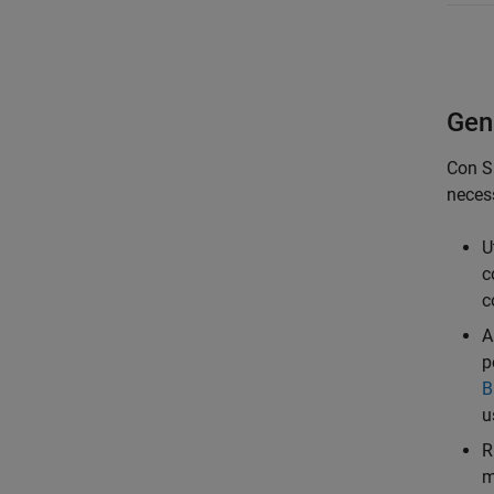
Gen
Con S
necess
U
c
c
A
p
B
u
R
m