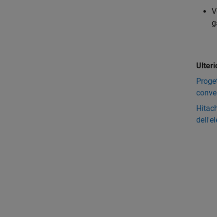
V
g
Ulteri
Proget
conver
Hitach
dell'e