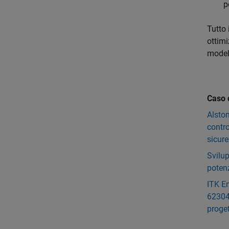
p
Tutto
ottimi
modell
Caso d
Alstom
contro
sicur
Svilup
potenz
ITK En
62304 
proge