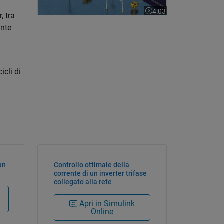
4:03
Il video dura 4:03
, tra
ente
icli di
un
Controllo ottimale della
corrente di un inverter trifase
collegato alla rete
Apri in Simulink
Online