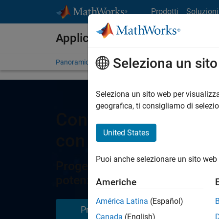
Vai al contenuto
Prodotti
Soluzioni
Applicazioni di elettronica di 
Seleziona un sit
Panoramica
Argomenti
Caso dei clienti
Seleziona un sito web per visualizza
geografica, ti consigliamo di selezi
Controllo della conv
United States
con MATLAB e Simul
Puoi anche selezionare un sito web 
Progettazione di controller digi
potenza
Americhe
América Latina
(Español)
Prova gratis
Contatta l
Canada
(English)
addetto all