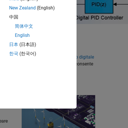
New Zealand
(English)
中国
简体中文
English
rsione di potenza
日本
(日本語)
한국
(한국어)
tronici analogici e
algoritmi di controllo digitale
llo stadio di potenza e del controller consente
il controller.
Trasformazione della rete elettrica: scopri come Siemens Ener
ito o
eare