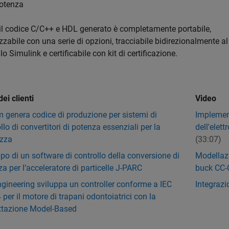
otenza
 il codice C/C++ e HDL generato è completamente portabile,
zzabile con una serie di opzioni, tracciabile bidirezionalmente al
o Simulink e certificabile con kit di certificazione.
ei clienti
Video
 genera codice di produzione per sistemi di
Implement
llo di convertitori di potenza essenziali per la
dell'elet
ezza
(33:07)
po di un software di controllo della conversione di
Modellazi
a per l’acceleratore di particelle J-PARC
buck CC-C
gineering sviluppa un controller conforme a IEC
Integraz
per il motore di trapani odontoiatrici con la
ttazione Model-Based