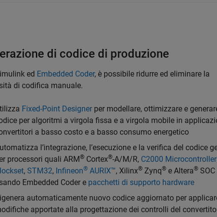
erazione di codice di produzione
imulink ed
Embedded Coder
, è possibile ridurre ed eliminare la
ità di codifica manuale.
tilizza
Fixed-Point Designer
per modellare, ottimizzare e generar
odice per algoritmi a virgola fissa e a virgola mobile in applicazi
onvertitori a basso costo e a basso consumo energetico
utomatizza l’integrazione, l’esecuzione e la verifica del codice g
®
®
er processori quali ARM
Cortex
-A/M/R,
C2000 Microcontroller
®
®
®
®
lockset
,
STM32
,
Infineon
AURIX™
, Xilinx
Zynq
e Altera
SOC
sando Embedded Coder e
pacchetti di supporto hardware
igenera automaticamente nuovo codice aggiornato per applicare
odifiche apportate alla progettazione dei controlli del convertito