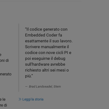
“Il codice generato con
Embedded Coder fa
esattamente il suo lavoro.
Scrivere manualmente il
codice con nove cicli PI e
e
poi eseguirne il debug
oni di
sull'hardware avrebbe
richiesto altri sei mesi o
enerato
più.”
Brad Landseadel, Stem
 le
Leggi la storia
re di