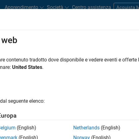
Apprendimento
Società
Centro assistenza
Acquista
potenza
o web
re contenuto tradotto dove disponibile e vedere eventi e offerte l
onare:
United States
.
ersione di potenza
ink
dal seguente elenco:
tali per convertitori di
Europa
Belgium
(English)
Netherlands
(English)
’ufficio
Denmark
(English)
Norway
(English)
e vendite