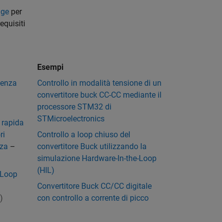
age
per
equisiti
Esempi
otenza
Controllo in modalità tensione di un
convertitore buck CC-CC mediante il
processore STM32 di
STMicroelectronics
 rapida
ri
Controllo a loop chiuso del
nza
–
convertitore Buck utilizzando la
simulazione Hardware-In-the-Loop
(HIL)
-Loop
Convertitore Buck CC/CC digitale
)
con controllo a corrente di picco