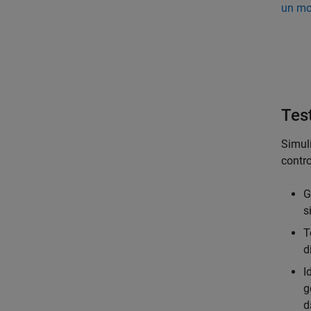
un mod
Test
Simuli
contro
G
s
T
d
I
g
d