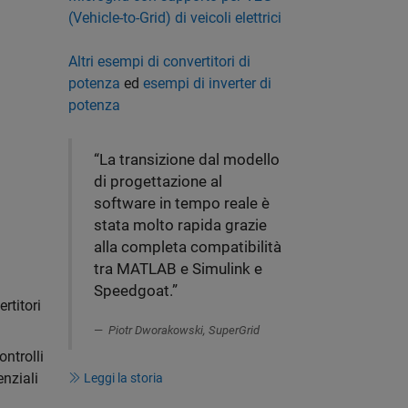
(Vehicle-to-Grid) di veicoli elettrici
Altri esempi di convertitori di
potenza
ed
esempi di inverter di
potenza
“La transizione dal modello
di progettazione al
software in tempo reale è
stata molto rapida grazie
alla completa compatibilità
tra MATLAB e Simulink e
Speedgoat.”
rtitori
Piotr Dworakowski, SuperGrid
ontrolli
enziali
Leggi la storia