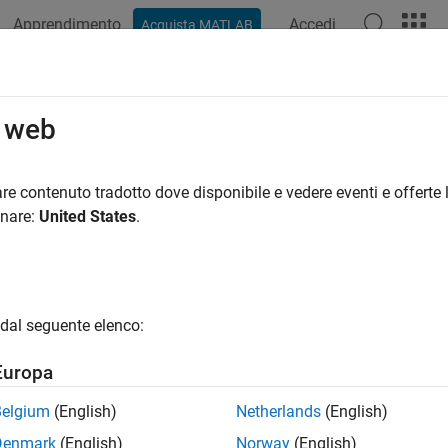
Apprendimento
Accedi
Acquista MATLAB
azione
Esempi
Funzioni
Blocchi
App
Video
R
lli integrati
o web
e reti neurali profonde utilizzando livelli integrati
re contenuto tradotto dove disponibile e vedere eventi e offerte l
ile utilizzare i livelli integrati per la maggior parte delle attivit
onare:
United States
.
tività, è possibile definire un proprio livello personalizzato. È pos
bili e di stato. Dopo aver definito un livello personalizzato, è poss
bile con la GPU e che produca gradienti definiti correttamente. Pe
p Learning Layers
.
dal seguente elenco:
Europa
 Network Designer
Progettare e visualizzare r
Belgium
(English)
Netherlands
(English)
Denmark
(English)
Norway
(English)