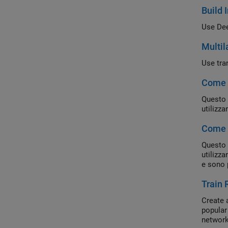
Build
Use Dee
Multil
Use tran
Come i
Questo 
utilizz
Come i
Questo 
utilizz
e sono 
Train 
Create 
popular
network