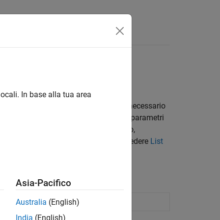
isposte
ocali. In base alla tua area
à. Se non è presente un livello integrato necessario
sibile definire livelli personalizzati con parametri
ibile verificare che il livello sia valido,
r un elenco dei livelli di supportati, vedere
List
Asia-Pacifico
eti di Deep Learning
Australia
(English)
India
(English)