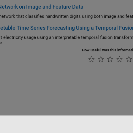
Network on Image and Feature Data
 network that classifies handwritten digits using both image and feat
retable Time Series Forecasting Using a Temporal Fusi
5a
How useful was this informat