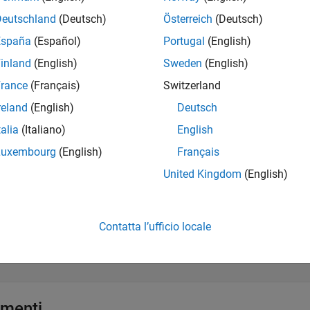
ioni
Deutschland
(Deutsch)
Österreich
(Deutsch)
España
(Español)
Portugal
(English)
 tutto
inland
(English)
Sweden
(English)
ivelli integrati
rance
(Français)
Switzerland
reland
(English)
Deutsch
reazione della rete
talia
(Italiano)
English
Luxembourg
(English)
Français
odifica della rete
United Kingdom
(English)
arametri apprendibili
Contatta l’ufficio locale
nformazioni sulla rete
menti