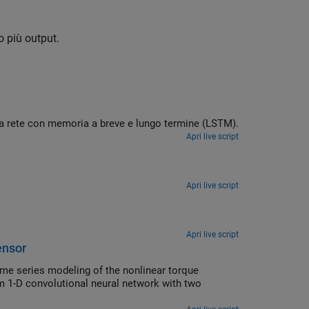
o più output.
na rete con memoria a breve e lungo termine (LSTM).
Apri live script
Apri live script
Apri live script
ensor
ime series modeling of the nonlinear torque
om 1-D convolutional neural network with two