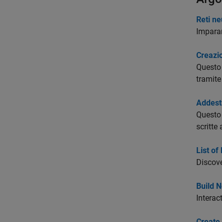
Reti ne
Imparar
Creazio
Questo 
tramite
Addestr
Questo 
scritte
List of
Discove
Build 
Interac
Create