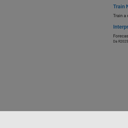
Train 
Train a
Interp
Da R202