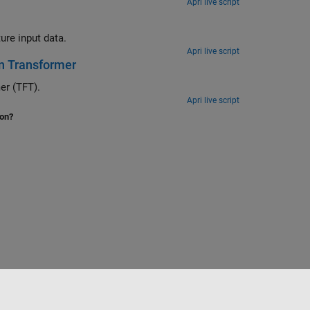
Apri live script
ure input data.
Apri live script
on Transformer
Forecast electricity usage using an interpretable temporal fusion transformer (TFT).
Apri live script
ion?