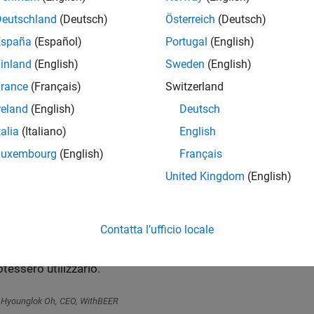
Deutschland
(Deutsch)
Österreich
(Deutsch)
España
(Español)
Portugal
(English)
inland
(English)
Sweden
(English)
rance
(Français)
Switzerland
ATLAB e Simulink, è possibile combinare dati del mondo reale e 
reland
(English)
Deutsch
zzare il comportamento di carichi elettrici complessi e sistemi 
talia
(Italiano)
English
tica ad anello chiuso e di controllo supervisore utilizzati in edif
Luxembourg
(English)
Français
IA e celle a combustibile.
United Kingdom
(English)
ell’ambito del progetto guidato da KOICA e del Moroccan 
evelopment Comprehensive Support Project, abbiamo progetta
Contatta l’ufficio locale
onfigurazione di sistema di un banco di prova per microgrid
istema SCADA basato sulla progettazione Model-Based affinch
tessero utilizzarlo.
Hyounglok Oh, CEO, WithBEER