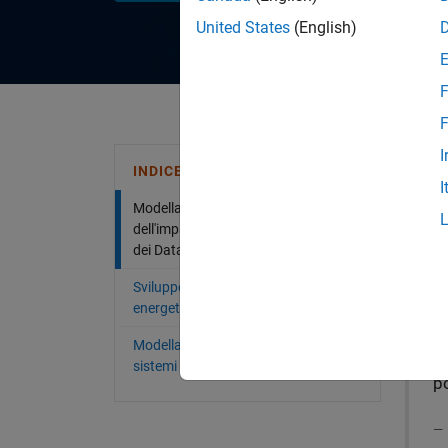
United States
(English)
F
F
Con M
I
INDICE DEI CONTENUTI
ottimi
I
energe
Modellazione e simulazione
per l’
dell'impatto delle esigenze energetiche
dei Data Center
N
Sviluppo di sistemi di gestione
energetica degli edifici
D
c
Modellazione e simulazione dei
s
sistemi a celle a combustibile PEM
po