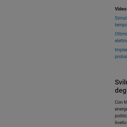
Video
Simul
tempo
Ottimi
elettr
Imple
proba
Svil
degl
Con M
energe
politi
livell