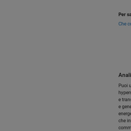
Per s
Che co
Anali
Puoi u
hypers
e tran
e gene
energe
che in
commer