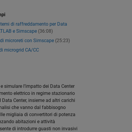
mpi
stemi di raffreddamento per Data
ATLAB e Simscape
(36:08)
 di microreti con Simscape
(25:23)
di microgrid CA/CC
e simulare l’impatto dei Data Center
mento elettrico in regime stazionario
 Data Center, insieme ad altri carichi
e analisi che vanno dal fabbisogno
lle migliaia di convertitori di potenza
zando abitazioni e attività
sente di introdurre guasti non invasivi