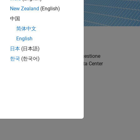
New Zealand
(English)
中国
简体中文
English
modelli di simulazione per studiare e
日本
(日本語)
di raffreddamento. Sviluppa sistemi di gestione
한국
(한국어)
ici commerciali, impianti industriali, Data Center
Green Technology Research and
to e realizzato l’intera
 da 300 kW e sviluppato un
é i ricercatori locali