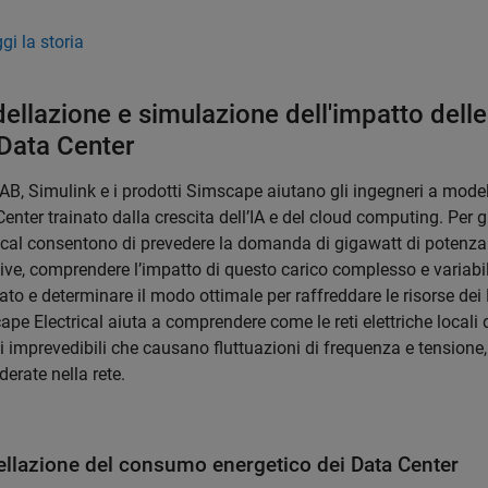
gi la storia
ellazione e simulazione dell'impatto dell
 Data Center
, Simulink e i prodotti Simscape aiutano gli ingegneri a modell
enter trainato dalla crescita dell’IA e del cloud computing. Pe
ical consentono di prevedere la domanda di gigawatt di potenza n
ive, comprendere l’impatto di questo carico complesso e variabil
ato e determinare il modo ottimale per raffreddare le risorse dei Da
pe Electrical aiuta a comprendere come le reti elettriche locali
i imprevedibili che causano fluttuazioni di frequenza e tensione,
derate nella rete.
llazione del consumo energetico dei Data Center