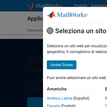
Vai al contenuto
Prodotti
Soluzioni
Applicazioni nei sistemi di pot
Seleziona un sit
Panoramica
Argomenti
Caso dei clienti
Seleziona un sito web per visualizza
geografica, ti consigliamo di selezi
Sistemi di gestione 
United States
con MATLAB, Simuli
Puoi anche selezionare un sito web 
Progettazione, modellazione e
energetica per Data Center, fab
Americhe
América Latina
(Español)
Prova gratis
Cont
Canada
(English)
addet