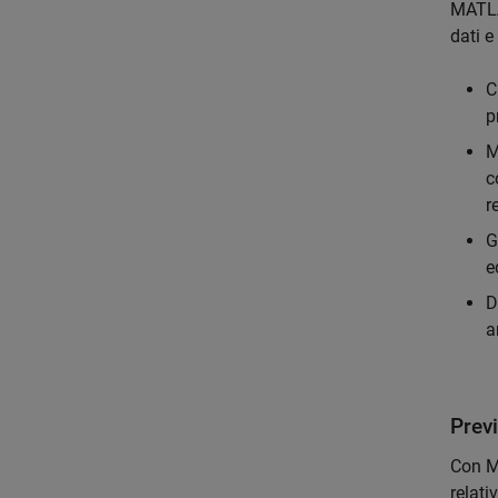
MATLAB
dati e
C
p
M
c
r
G
e
D
a
Previ
Con M
relati