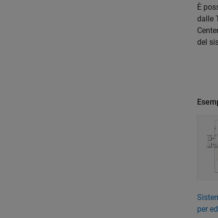
È poss
dalle 
Center
del s
Esemp
Sistem
per ed