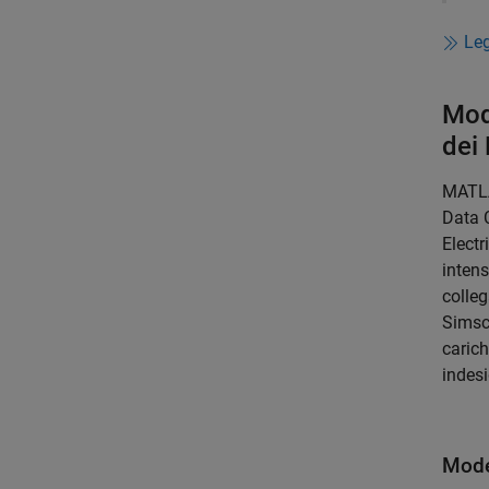
Leg
Mod
dei
MATLAB
Data C
Electr
intens
colleg
Simsca
carich
indesi
Mode