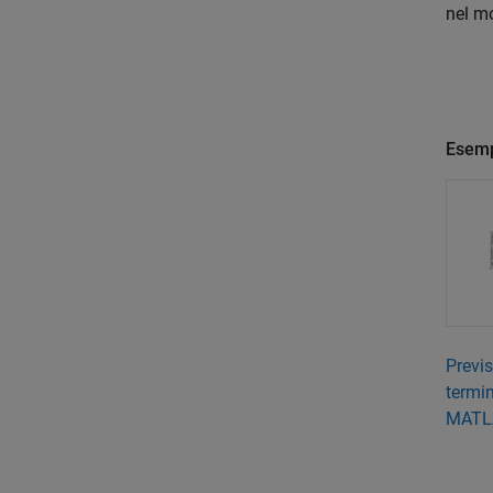
nel mo
Esemp
Previs
termin
MATL