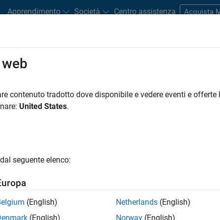
Apprendimento
Società
Centro assistenza
Acquista
enza
o web
re contenuto tradotto dove disponibile e vedere eventi e offerte l
onare:
United States
.
dell’energia commerciale
nk e Simscape
dal seguente elenco:
 simulazione di sistemi di gestione
briche e edifici
Europa
Belgium
(English)
Netherlands
(English)
atta l’ufficio
Denmark
(English)
Norway
(English)
to alle vendite