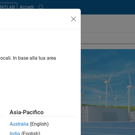
Accedi
 MATLAB
ocali. In base alla tua area
Asia-Pacifico
Australia
(English)
India
(English)