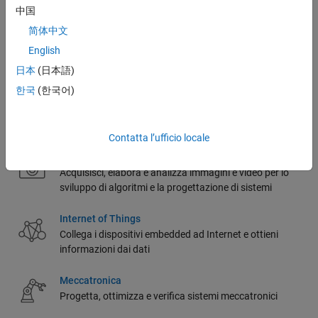
Progetta, codifica e verifica sistemi embedded
中国
简体中文
Sistemi IT e aziendali
English
Utilizza MATLAB con i tuoi sistemi IT
日本
(日本語)
한국
(한국어)
Sviluppo di FPGA, ASIC e SoC
Automatizza il tuo flusso di lavoro, dallo sviluppo di
algoritmi alla progettazione e verifica di hardware
Contatta l’ufficio locale
Elaborazione di immagini e Computer Vision
Acquisisci, elabora e analizza immagini e video per lo
sviluppo di algoritmi e la progettazione di sistemi
Internet of Things
Collega i dispositivi embedded ad Internet e ottieni
informazioni dai dati
Meccatronica
Progetta, ottimizza e verifica sistemi meccatronici