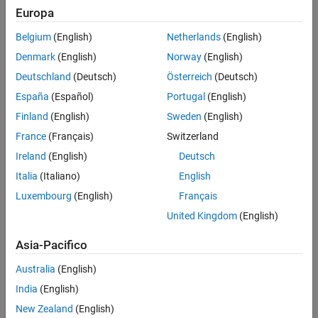
Europa
Sistemi di guida autonoma
Progetta, simula ed esegui test di sistemi di guida
Belgium
(English)
Netherlands
(English)
autonoma
Denmark
(English)
Norway
(English)
Sistemi di batterie
Deutschland
(Deutsch)
Österreich
(Deutsch)
Progettazione di pacchi batteria e sviluppo di sistemi di
España
(Español)
Portugal
(English)
gestione delle batterie
Finland
(English)
Sweden
(English)
France
(Français)
Switzerland
Biologia computazionale
Analizza, visualizza e modella dati e sistemi biologici
Ireland
(English)
Deutsch
Italia
(Italiano)
English
Sistemi di controllo
Luxembourg
(English)
Français
Progetta, testa e implementa sistemi di controllo
United Kingdom
(English)
l’IA embedded
Asia-Pacifico
Distribuzione di applicazioni di Machine Learning e di
Australia
(English)
Deep Learning su sistemi embedded
India
(English)
Sistemi embedded
New Zealand
(English)