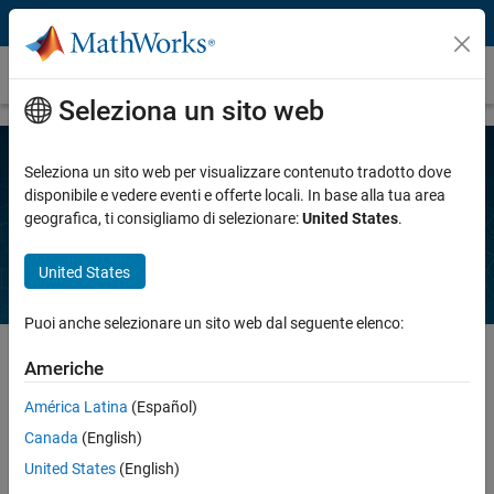
Vai al contenuto
Soluzioni
Seleziona un sito web
Seleziona un sito web per visualizzare contenuto tradotto dove
Scopri l'ampia gamma di funzionalità dei
disponibile e vedere eventi e offerte locali. In base alla tua area
geografica, ti consigliamo di selezionare:
United States
.
nostri prodotti e trova la soluzione più adatta
alla tua applicazione o al tuo settore.
United States
Puoi anche selezionare un sito web dal seguente elenco:
Americhe
Applicazioni
América Latina
(Español)
Intelligenza artificiale (IA)
Canada
(English)
Trasformazione dell’ingegneria e della scienza con l’IA
United States
(English)